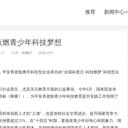
推荐
新闻中心
点燃青少年科技梦想
0-25
分类：
任我行
阅读(
189)
平安养老险携手科技型企业承办的"全国科普日·科技燃梦"科技型企
行社会责任，尤其关注教育方面的公益事业。今年6月，国务院发布
以下简称《纲要》），为平安养老险青少年科技教育提升实践工作指明了
育科技创新人才的"土壤"，也是加快社会文明进步、提升国家竞争力
比例要超过15%，在“十四五”时期，要激发青少年好奇心和想象力，增
家潜质的青少年群体，为加快建设科技强国夯实人才基础。平安养老