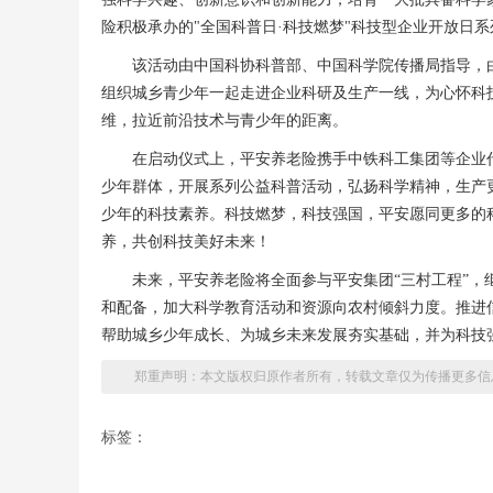
险积极承办的"全国科普日·科技燃梦"科技型企业开放日
该活动由中国科协科普部、中国科学院传播局指导，
组织城乡青少年一起走进企业科研及生产一线，为心怀科
维，拉近前沿技术与青少年的距离。
在启动仪式上，平安养老险携手中铁科工集团等企业
少年群体，开展系列公益科普活动，弘扬科学精神，生产
少年的科技素养。科技燃梦，科技强国，平安愿同更多的
养，共创科技美好未来！
未来，平安养老险将全面参与平安集团“三村工程”
和配备，加大科学教育活动和资源向农村倾斜力度。推进
帮助城乡少年成长、为城乡未来发展夯实基础，并为科技
郑重声明：本文版权归原作者所有，转载文章仅为传播更多信
标签：