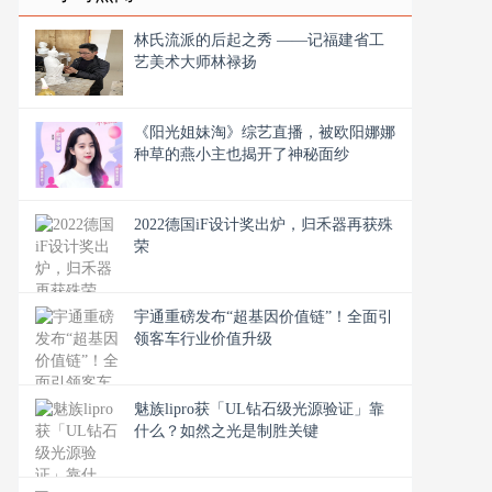
林氏流派的后起之秀 ——记福建省工
艺美术大师林禄扬
《阳光姐妹淘》综艺直播，被欧阳娜娜
种草的燕小主也揭开了神秘面纱
2022德国iF设计奖出炉，归禾器再获殊
荣
宇通重磅发布“超基因价值链”！全面引
领客车行业价值升级
魅族lipro获「UL钻石级光源验证」靠
什么？如然之光是制胜关键