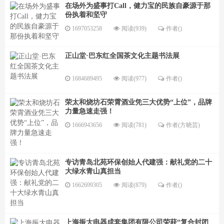
在场外为盛事打Call，健力宝的民族自豪源于那
份执着和坚守
1697053258
阅读(939)
作者()
正山堂·巴东红全国茶文化主题书法展
1684689495
阅读(977)
作者()
荣太和烧坊石荣霄酒业凭三大优势“上位”，品牌
力量急速走强！
1666943656
阅读(781)
作者(方晓芸)
专访青岛北苑环保创始人代建强：献礼党的二十
大绿水青山真担当
1662699305
阅读(879)
作者()
上海振大电器成套集团有限公司荣获“复合封闭