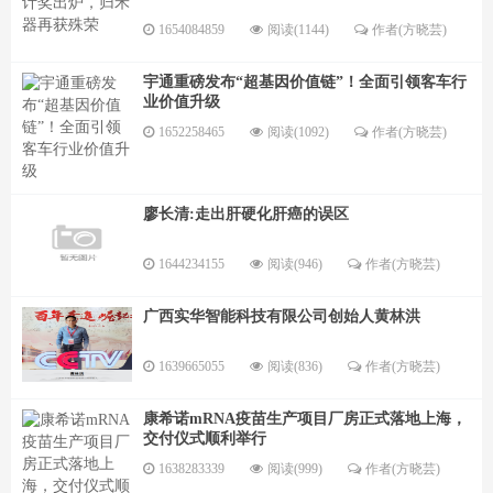
1654084859
阅读(1144)
作者(方晓芸)
宇通重磅发布“超基因价值链”！全面引领客车行
业价值升级
1652258465
阅读(1092)
作者(方晓芸)
廖长清:走出肝硬化肝癌的误区
1644234155
阅读(946)
作者(方晓芸)
广西实华智能科技有限公司创始人黄林洪
1639665055
阅读(836)
作者(方晓芸)
康希诺mRNA疫苗生产项目厂房正式落地上海，
交付仪式顺利举行
1638283339
阅读(999)
作者(方晓芸)