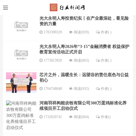
光大永明人寿投资纪实丨在产业最深处，看见险
资的力量
1783399329
阅读(929)
作者( )
光大永明人寿2026年“3·15”金融消费者 权益保护
教育宣传活动正式开启
1773023920
阅读(663)
作者( )
芯片之外，温暖生长：远望谷的责任底色与公益
初心
1764748048
阅读(932)
作者( )
河南羽祥构能农牧有限公司300万蛋鸡标准化养
殖项目开工启动仪式
1732820741
阅读(664)
作者()