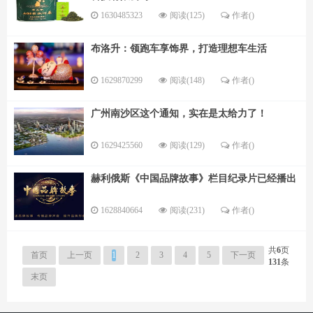
1630485323
阅读(125)
作者()
布洛升：领跑车享饰界，打造理想车生活
1629870299
阅读(148)
作者()
广州南沙区这个通知，实在是太给力了！
1629425560
阅读(129)
作者()
赫利俄斯《中国品牌故事》栏目纪录片已经播出
1628840664
阅读(231)
作者()
共
6
页
首页
上一页
1
2
3
4
5
下一页
131
条
末页