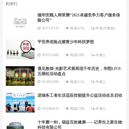
德华安顾人寿荣膺“2021卓越竞争力客户服务保
险公司”
1637137110
阅读(623)
作者(方晓芸)
平安养老险点燃青少年科技梦想
1635151668
阅读(186)
作者()
遇见敦煌·光影艺术展再现千年历史，华熙LIVE·
五棵松活动盘点
1634023499
阅读(124)
作者()
进城务工者生活适应技能提升公益活动在京启动
1631864433
阅读(139)
作者()
十年磨一剑，福益百姓健康——记养生之家生物
科技有限公司