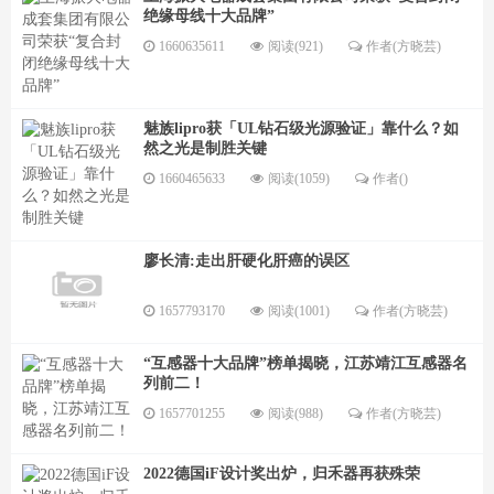
绝缘母线十大品牌”
1660635611
阅读(921)
作者(方晓芸)
魅族lipro获「UL钻石级光源验证」靠什么？如
然之光是制胜关键
1660465633
阅读(1059)
作者()
廖长清:走出肝硬化肝癌的误区
1657793170
阅读(1001)
作者(方晓芸)
“互感器十大品牌”榜单揭晓，江苏靖江互感器名
列前二！
1657701255
阅读(988)
作者(方晓芸)
2022德国iF设计奖出炉，归禾器再获殊荣