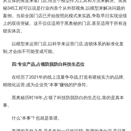
从立体的角度来看门店,用五个模型作为工具和方法来解决。黑奥
秘345工程可以说是行业内首个从外部视角,以模型来解决问题的
案例。当前全国门店已开始按照此模式来实践,争取早日实现业绩
上的双倍突破。这不仅仅适用于黑奥秘的门店,甚至适用于所有连
锁实体店。
以模型来运营门店,以科学来运营门店,连锁体系的标准化复
制,才会由不可能变成可能。
四:专业产品,占领防脱防白科技生态位
在经历了2021年的线上流量争夺战,打造有硬核实力的品牌,
精细化运营,成为企业凭“本事”赚钱的护身符。
黑奥秘历时16年,占领了科技防脱防白的生态位,靠的是真本
事。
什么“本事”? 也就是靠谱。
靠谱的言外之意,是多年如一日的深耕; 靠谱的潜台词,是日复