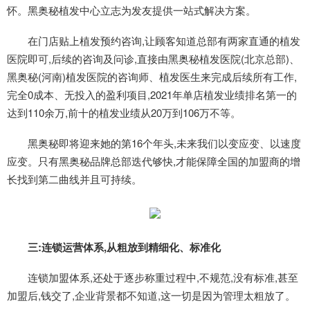
怀。黑奥秘植发中心立志为发友提供一站式解决方案。
在门店贴上植发预约咨询,让顾客知道总部有两家直通的植发
医院即可,后续的咨询及问诊,直接由黑奥秘植发医院(北京总部)、
黑奥秘(河南)植发医院的咨询师、植发医生来完成后续所有工作,
完全0成本、无投入的盈利项目,2021年单店植发业绩排名第一的
达到110余万,前十的植发业绩从20万到106万不等。
黑奥秘即将迎来她的第16个年头,未来我们以变应变、以速度
应变。只有黑奥秘品牌总部迭代够快,才能保障全国的加盟商的增
长找到第二曲线并且可持续。
三:连锁运营体系,从粗放到精细化、标准化
连锁加盟体系,还处于逐步称重过程中,不规范,没有标准,甚至
加盟后,钱交了,企业背景都不知道,这一切是因为管理太粗放了。