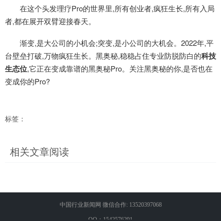
在这个头发理疗Pro的世界里,所有创业者,疯狂生长,所有入局
者,都在展开双臂迎接春天。
渐变,是大公司的小机会;突变,是小公司的大机会。2022年,平
台壁垒打破,万物疯狂生长。黑奥秘,稳稳占住专业防脱防白的
科技
生态位
,它正在变成靠谱的黑奥秘Pro。关注黑奥秘的你,是否也在
变成你的Pro?
标签：
相关文章阅读
中国行业新闻网 微信合作: 13520397068
QQ：1542576291