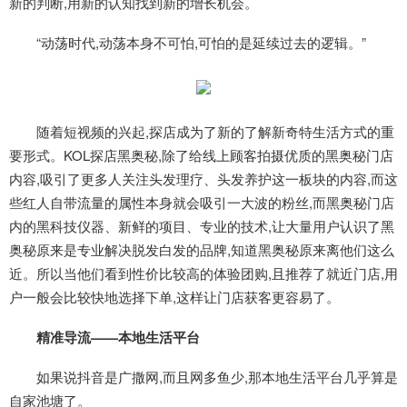
新的判断,用新的认知找到新的增长机会。
“动荡时代,动荡本身不可怕,可怕的是延续过去的逻辑。”
随着短视频的兴起,探店成为了新的了解新奇特生活方式的重
要形式。KOL探店黑奥秘,除了给线上顾客拍摄优质的黑奥秘门店
内容,吸引了更多人关注头发理疗、头发养护这一板块的内容,而这
些红人自带流量的属性本身就会吸引一大波的粉丝,而黑奥秘门店
内的黑科技仪器、新鲜的项目、专业的技术,让大量用户认识了黑
奥秘原来是专业解决脱发白发的品牌,知道黑奥秘原来离他们这么
近。所以当他们看到性价比较高的体验团购,且推荐了就近门店,用
户一般会比较快地选择下单,这样让门店获客更容易了。
精准导流——本地生活平台
如果说抖音是广撒网,而且网多鱼少,那本地生活平台几乎算是
自家池塘了。