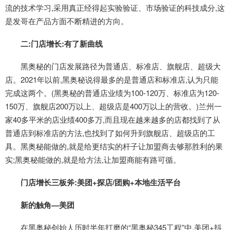
流的技术学习,采用真正经得起实验验证、市场验证的科技成分,这
是发哥在产品方面不断精进的方向。
二:门店增长:有了新曲线
黑奥秘的门店发展路径为普通店、标准店、旗舰店、超级大
店。2021年以前,黑奥秘说得最多的是普通店和标准店,认为只能
完成这两个。(黑奥秘的普通店业绩为100-120万、标准店为120-
150万、旗舰店200万以上、超级店是400万以上的营收。)兰州一
家40多平米的店业绩400多万,而且现在越来越多的店都找到了从
普通店到标准店的方法,也找到了如何升到旗舰店、超级店的工
具。黑奥秘能做的,就是给更结实的杆子让加盟商去够那胜利的果
实;黑奥秘能做的,就是给方法,让加盟商能有路可循。
门店增长三板斧:美团+探店/团购+本地生活平台
新的触角—美团
在黑奥秘创始人历时半年打磨的“黑奥秘345工程”中,美团+抖