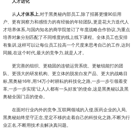
人才进化
从
人才体系上
,对于黑奥秘内部员工,除了招募更懂90后用
户、更有洞察力和感悟力的有经验的年轻团队,更是花大力迭代人
才培养体系,与国内知名的商学院签订了年度战略合作协议,为重点
培养对象分别匹配了不同维度的线上线下课程。全体员工也安排
有集训,这样可以让每位员工拉高一个尺度来思考自己的工作,达到
同频,在这个时代,最大的竞争力,就是人才。
更完善的组织、更稳固的连锁运营系统、更敏锐能打的团
队、更强大的研发机构、更立体的脱发白发产品、更大的战略目
标,黑奥秘16年,用14万小时耕耘的科技化之路,一步一步引领着变
革,一步一步实现“让人人都有一头好发”的使命,这是黑奥秘以及黑
奥秘全国门店的使命。
在面对行业内外的竞争,互联网领域的入侵,医药企业的入局,
黑奥秘始终坚守正念,坚定不移的走着自己的科技化之路,不断为行
业正名,不断用技术去解决真问题。