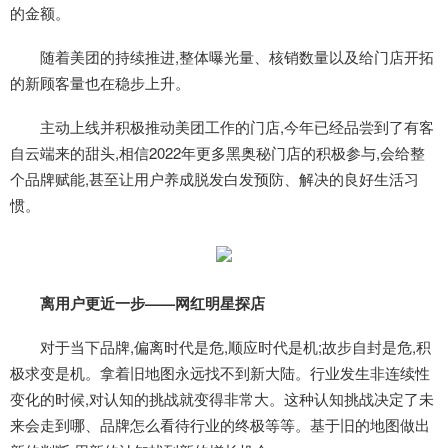
的金额。
随着美团的持续推进,整体曝光量、核销数量以及给门店开拓
的新顾客量也在稳步上升。
主动上线并积极推动美团工作的门店,今年已经品尝到了有客
自云端来的甜头,相信2022年更多黑奥秘门店的积极参与,会给整
个品牌赋能,甚至让用户养成脱发白发预防、解决的良好生活习
惯。
离用户更近一步——网红明星探店
对于当下品牌,偏离时代是危,顺应时代是机;故步自封是危,积
极求变是机。拿着旧地图永远找不到新大陆。行业发生非连续性
变化的时候,对认知的挑战就变得非常大。这种认知挑战决定了未
来会走到哪、品牌怎么看待行业的终极等等。基于旧的地图做出