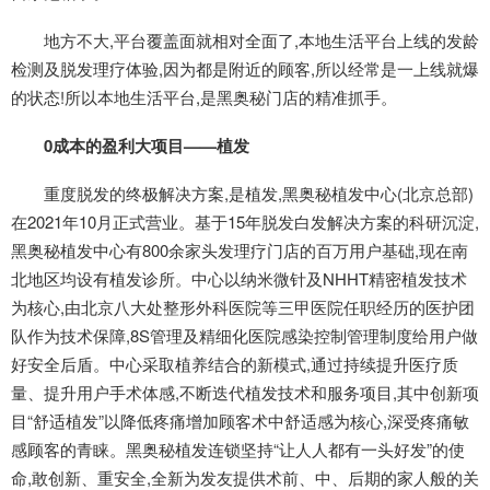
地方不大,平台覆盖面就相对全面了,本地生活平台上线的发龄
检测及脱发理疗体验,因为都是附近的顾客,所以经常是一上线就爆
的状态!所以本地生活平台,是黑奥秘门店的精准抓手。
0成本的盈利大项目——植发
重度脱发的终极解决方案,是植发,黑奥秘植发中心(北京总部)
在2021年10月正式营业。基于15年脱发白发解决方案的科研沉淀,
黑奥秘植发中心有800余家头发理疗门店的百万用户基础,现在南
北地区均设有植发诊所。中心以纳米微针及NHHT精密植发技术
为核心,由北京八大处整形外科医院等三甲医院任职经历的医护团
队作为技术保障,8S管理及精细化医院感染控制管理制度给用户做
好安全后盾。中心采取植养结合的新模式,通过持续提升医疗质
量、提升用户手术体感,不断迭代植发技术和服务项目,其中创新项
目“舒适植发”以降低疼痛增加顾客术中舒适感为核心,深受疼痛敏
感顾客的青睐。黑奥秘植发连锁坚持“让人人都有一头好发”的使
命,敢创新、重安全,全新为发友提供术前、中、后期的家人般的关