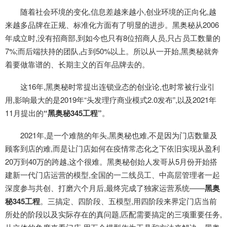
随着社会环境的变化,信息差越来越小,创业环境的正向化,越
来越多品牌在正规、标准化方面有了明显的进步。黑奥秘从2006
年成立时,没有招商部,到如今也只有8位招商人员,只占员工数量的
7%;而后端扶持的团队,占到50%以上。所以从一开始,黑奥秘就奔
着要做靠谱的、长期主义的百年品牌去的。
这16年,黑奥秘时常提出连锁业态的创业论,也时常被行业引
用,影响最大的是2019年“头发理疗商业模式2.0发布”,以及2021年
11月提出的
“黑奥秘345工程”
。
2021年,是一个难熬的年头,黑奥秘也难,不是因为门店数量及
顾客到店的难,而是让门店如何在疫情常态化之下依旧实现从盈利
20万到40万的跨越,这个很难。黑奥秘创始人发哥从5月份开始搭
建新一代门店运营的模型,全国的一二线员工、中高层管理者一起
深度参与共创、打磨六个月后,最终完成了独家运营系统——
黑奥
秘345工程
。三搞定、四阶段、五模型,用四阶段来界定门店当前
所处的阶段以及实际存在的真问题,匹配需要搞定的三项重要任务,