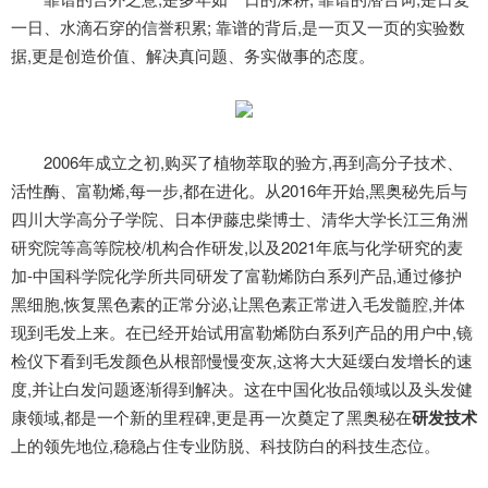
一日、水滴石穿的信誉积累; 靠谱的背后,是一页又一页的实验数
据,更是创造价值、解决真问题、务实做事的态度。
2006年成立之初,购买了植物萃取的验方,再到高分子技术、
活性酶、富勒烯,每一步,都在进化。从2016年开始,黑奥秘先后与
四川大学高分子学院、日本伊藤忠柴博士、清华大学长江三角洲
研究院等高等院校/机构合作研发,以及2021年底与化学研究的麦
加-中国科学院化学所共同研发了富勒烯防白系列产品,通过修护
黑细胞,恢复黑色素的正常分泌,让黑色素正常进入毛发髓腔,并体
现到毛发上来。在已经开始试用富勒烯防白系列产品的用户中,镜
检仪下看到毛发颜色从根部慢慢变灰,这将大大延缓白发增长的速
度,并让白发问题逐渐得到解决。这在中国化妆品领域以及头发健
康领域,都是一个新的里程碑,更是再一次奠定了黑奥秘在
研发技术
上的领先地位,稳稳占住专业防脱、科技防白的科技生态位。