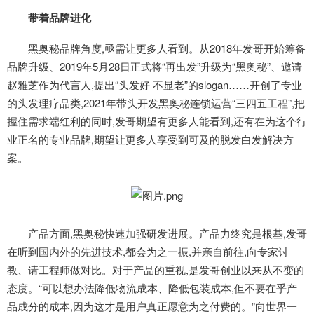
带着品牌进化
黑奥秘品牌角度,亟需让更多人看到。从2018年发哥开始筹备
品牌升级、2019年5月28日正式将“再出发”升级为“黑奥秘”、邀请
赵雅芝作为代言人,提出“头发好 不显老”的slogan……开创了专业
的头发理疗品类,2021年带头开发黑奥秘连锁运营“三四五工程”,把
握住需求端红利的同时,发哥期望有更多人能看到,还有在为这个行
业正名的专业品牌,期望让更多人享受到可及的脱发白发解决方
案。
产品方面,黑奥秘快速加强研发进展。产品力终究是根基,发哥
在听到国内外的先进技术,都会为之一振,并亲自前往,向专家讨
教、请工程师做对比。对于产品的重视,是发哥创业以来从不变的
态度。“可以想办法降低物流成本、降低包装成本,但不要在乎产
品成分的成本,因为这才是用户真正愿意为之付费的。”向世界一