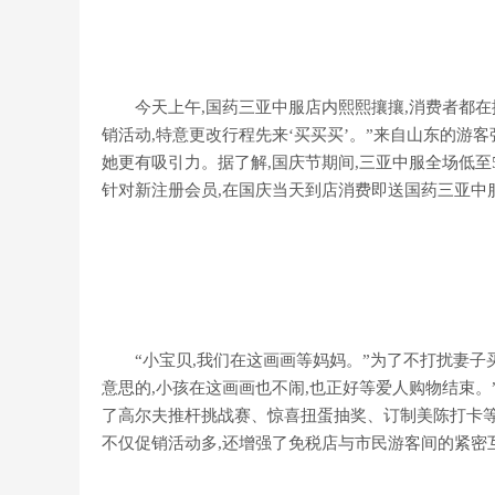
今天上午,国药三亚中服店内熙熙攘攘,消费者都在排
销活动,特意更改行程先来‘买买买’。”来自山东的游
她更有吸引力。据了解,国庆节期间,三亚中服全场低至
针对新注册会员,在国庆当天到店消费即送国药三亚中服
“小宝贝,我们在这画画等妈妈。”为了不打扰妻子买
意思的,小孩在这画画也不闹,也正好等爱人购物结束。
了高尔夫推杆挑战赛、惊喜扭蛋抽奖、订制美陈打卡等
不仅促销活动多,还增强了免税店与市民游客间的紧密