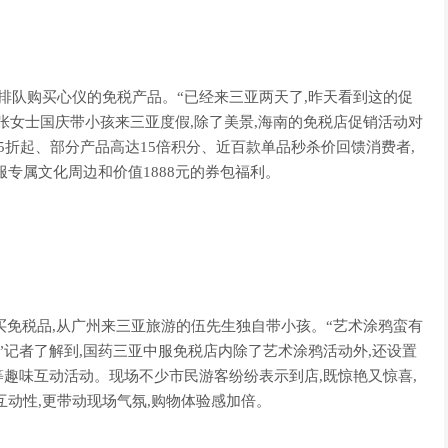
队购买心仪的免税产品。“已经来三亚两天了,昨天看到这的促
客张女士国庆带小孩来三亚度假,除了美景,海南的免税店促销活动对
5折起、部分产品高达15倍积分、近百款单品秒杀价回馈消费者,
专属文化周边和价值1888元的券包福利。
免税品,从广州来三亚旅游的伍先生独自带小孩。“艺术涂鸦蛮有
”记者了解到,国药三亚中服免税店内除了艺术涂鸦活动外,还设置
趣味互动活动。现场不少市民游客纷纷表示到店,既惊艳又惊喜,
互动性,更带动现场气氛,购物体验感加倍。