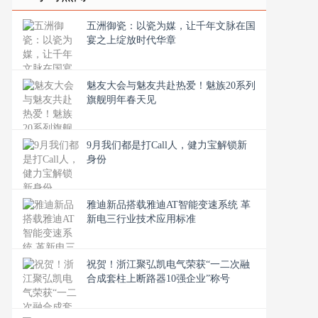
五洲御瓷：以瓷为媒，让千年文脉在国
宴之上绽放时代华章
魅友大会与魅友共赴热爱！魅族20系列
旗舰明年春天见
9月我们都是打Call人，健力宝解锁新
身份
雅迪新品搭载雅迪AT智能变速系统 革
新电三行业技术应用标准
祝贺！浙江聚弘凯电气荣获“一二次融
合成套柱上断路器10强企业”称号