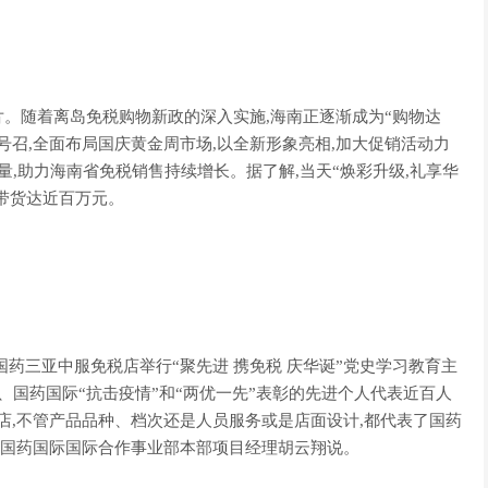
随着离岛免税购物新政的深入实施,海南正逐渐成为“购物达
号召,全面布局国庆黄金周市场,以全新形象亮相,加大促销活动力
量,助力海南省免税销售持续增长。据了解,当天“焕彩升级,礼享华
播带货达近百万元。
三亚中服免税店举行“聚先进 携免税 庆华诞”党史学习教育主
集团、国药国际“抗击疫情”和“两优一先”表彰的先进个人代表近百人
店,不管产品品种、档次还是人员服务或是店面设计,都代表了国药
的国药国际国际合作事业部本部项目经理胡云翔说。