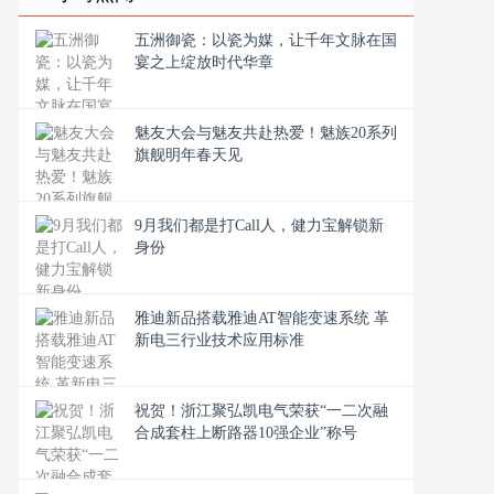
五洲御瓷：以瓷为媒，让千年文脉在国
宴之上绽放时代华章
魅友大会与魅友共赴热爱！魅族20系列
旗舰明年春天见
9月我们都是打Call人，健力宝解锁新
身份
雅迪新品搭载雅迪AT智能变速系统 革
新电三行业技术应用标准
祝贺！浙江聚弘凯电气荣获“一二次融
合成套柱上断路器10强企业”称号