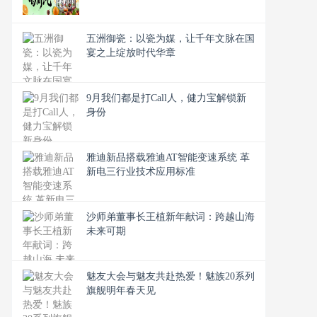
五洲御瓷：以瓷为媒，让千年文脉在国
宴之上绽放时代华章
9月我们都是打Call人，健力宝解锁新
身份
雅迪新品搭载雅迪AT智能变速系统 革
新电三行业技术应用标准
沙师弟董事长王植新年献词：跨越山海
未来可期
魅友大会与魅友共赴热爱！魅族20系列
旗舰明年春天见