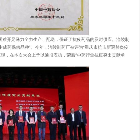
困难开足马力全力生产、配送，保证了抗疫药品的及时供应。涪陵制
“中成药保供品种”。今年，涪陵制药厂被评为“重庆市抗击新冠肺炎疫
出表现，在本次大会上予以通报表扬，荣膺“中药行业抗疫突出贡献单